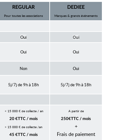
REGULAR
DEDIEE
Pour toutes les associations
Marques & grands événements
Oui
Oui
Oui
Oui
Non
Oui
5j/7j de 9h à 18h
5j/7j de 9h à 18h
< 15 000 € de collecte /
an
A partir de
20 €TTC / mois
250€TTC / mois
+
> 15 000 € de collecte /
an
Frais de paiement
45 €TTC / mois